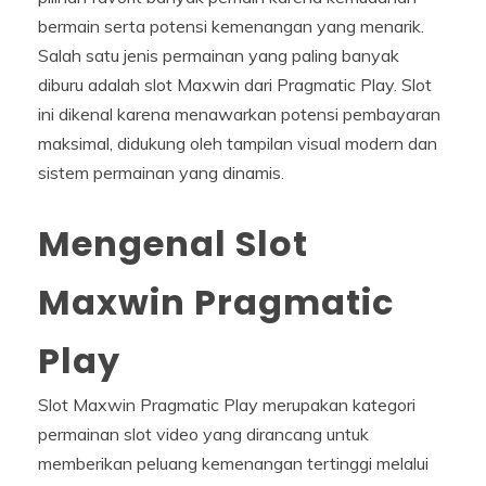
bermain serta potensi kemenangan yang menarik.
Salah satu jenis permainan yang paling banyak
diburu adalah slot Maxwin dari Pragmatic Play. Slot
ini dikenal karena menawarkan potensi pembayaran
maksimal, didukung oleh tampilan visual modern dan
sistem permainan yang dinamis.
Mengenal Slot
Maxwin Pragmatic
Play
Slot Maxwin Pragmatic Play merupakan kategori
permainan slot video yang dirancang untuk
memberikan peluang kemenangan tertinggi melalui