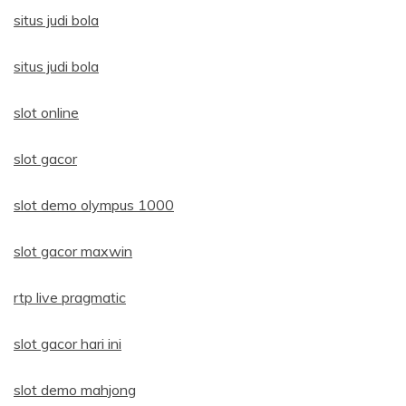
situs judi bola
situs judi bola
slot online
slot gacor
slot demo olympus 1000
slot gacor maxwin
rtp live pragmatic
slot gacor hari ini
slot demo mahjong