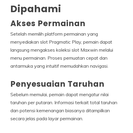
Dipahami
Akses Permainan
Setelah memilih platform permainan yang
menyediakan slot Pragmatic Play, pemain dapat
langsung mengakses koleksi slot Maxwin melalui
menu permainan. Proses pemuatan cepat dan
antarmuka yang intuitif memudahkan navigasi.
Penyesuaian Taruhan
Sebelum memulai, pemain dapat mengatur nilai
taruhan per putaran. Informasi terkait total taruhan
dan potensi kemenangan biasanya ditampilkan
secara jelas pada layar permainan.