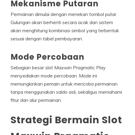
Mekanisme Putaran
Permainan dimulai dengan menekan tombol putar.
Gulungan akan berhenti secara acak dan sistem
akan menghitung kombinasi simbol yang terbentuk
sesuai dengan tabel pembayaran.
Mode Percobaan
Sebagian besar slot Maxwin Pragmatic Play
menyediakan mode percobaan. Mode ini
memungkinkan pemain untuk mencoba permainan
tanpa menggunakan saldo asli, sekaligus memahami
fitur dan alur permainan.
Strategi Bermain Slot