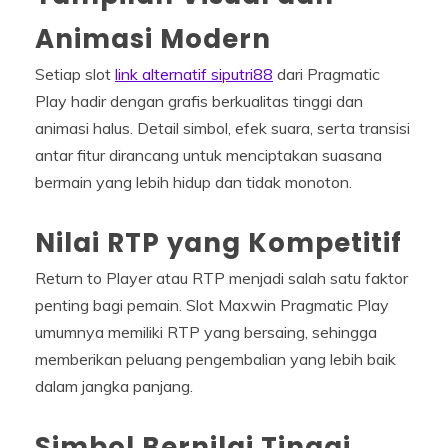
Animasi Modern
Setiap slot
link alternatif siputri88
dari Pragmatic
Play hadir dengan grafis berkualitas tinggi dan
animasi halus. Detail simbol, efek suara, serta transisi
antar fitur dirancang untuk menciptakan suasana
bermain yang lebih hidup dan tidak monoton.
Nilai RTP yang Kompetitif
Return to Player atau RTP menjadi salah satu faktor
penting bagi pemain. Slot Maxwin Pragmatic Play
umumnya memiliki RTP yang bersaing, sehingga
memberikan peluang pengembalian yang lebih baik
dalam jangka panjang.
Simbol Bernilai Tinggi